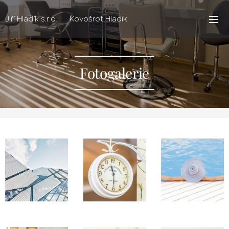
Jiří Hladík s.r.o. Kovošrot Hladík
Fotogalerie