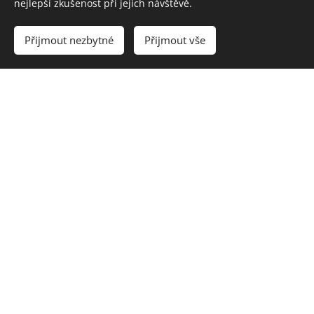
nejlepší zkušenost při jejich návštěvě.
Přijmout nezbytné
Přijmout vše