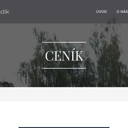
adík
ÚVOD
O NÁS
CENÍK