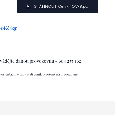
STÁHNOUT Ceník...OV-9.pdf
,00Kč/kg
uvádějte danou provozovnu - 604 253 462
orientační - vždy platí ceník vyvěšený na provozovně